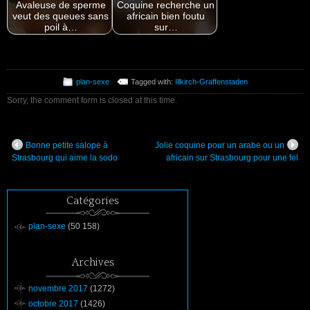
Avaleuse de sperme
Coquine recherche un
veut des queues sans
africain bien foutu
poil à…
sur…
plan-sexe
Tagged with:
Illkirch-Graffenstaden
Sorry, the comment form is closed at this time.
Bonne petite salope à
Jolie coquine pour un arabe ou un
Strasbourg qui aime la sodo
africain sur Strasbourg pour une fel
Catégories
plan-sexe
(50 158)
Archives
novembre 2017
(1272)
octobre 2017
(1426)