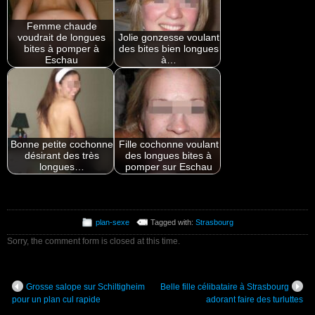
Femme chaude
voudrait de longues
Jolie gonzesse voulant
bites à pomper à
des bites bien longues
Eschau
à…
Bonne petite cochonne
Fille cochonne voulant
désirant des très
des longues bites à
longues…
pomper sur Eschau
plan-sexe
Tagged with:
Strasbourg
Sorry, the comment form is closed at this time.
Grosse salope sur Schiltigheim
Belle fille célibataire à Strasbourg
pour un plan cul rapide
adorant faire des turluttes